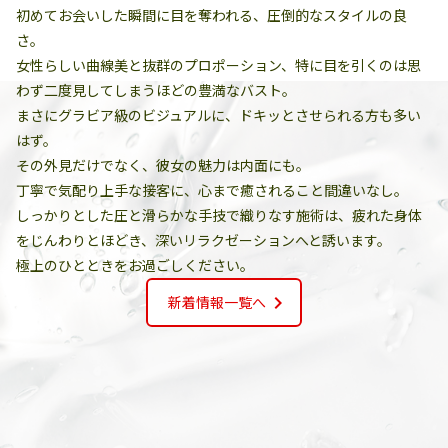
初めてお会いした瞬間に目を奪われる、圧倒的なスタイルの良
さ。
女性らしい曲線美と抜群のプロポーション、特に目を引くのは思
わず二度見してしまうほどの豊満なバスト。
まさにグラビア級のビジュアルに、ドキッとさせられる方も多い
はず。
その外見だけでなく、彼女の魅力は内面にも。
丁寧で気配り上手な接客に、心まで癒されること間違いなし。
しっかりとした圧と滑らかな手技で織りなす施術は、疲れた身体
をじんわりとほどき、深いリラクゼーションへと誘います。
極上のひとときをお過ごしください。
chevron_right
新着情報一覧へ